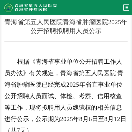
青海省第五人民医院青海省肿瘤医院2025年
公开招聘拟聘用人员公示
根据《青海省事业单位公开招聘工作人
员办法》有关规定，
青海省第五人民医院
青
海省肿瘤医院
已经完成
2025年省直事业单位
公开招聘人员
面试、体检、考察
、
信用核查
等工作，现将拟聘用
人员魏镜桓
的相关信息
进行公示，
公示期为
2025年
8
月
6
日至
8
月
12
日
（共
7天）
。