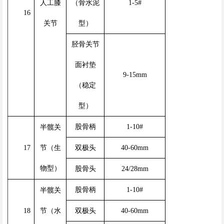
人工膝
（骨水泥
1-5#
1
6
关节
型）
胫骨关节
面衬垫
9-15mm
（稳定
型）
股骨柄
1-10#
半髋关
1
7
节（生
双极头
40-60mm
物型）
股骨头
24/28mm
股骨柄
1-10#
半髋关
1
8
节（水
双极头
40-60mm