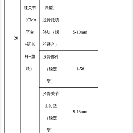
强型）
膝关节
（CMA
胫骨托填
平台
补块（螺
5-10mm
20
+延长
丝锁合）
杆+垫
股骨部件
块）
（稳定
1-5#
型）
胫骨关节
面衬垫
9-15mm
（稳定
型）