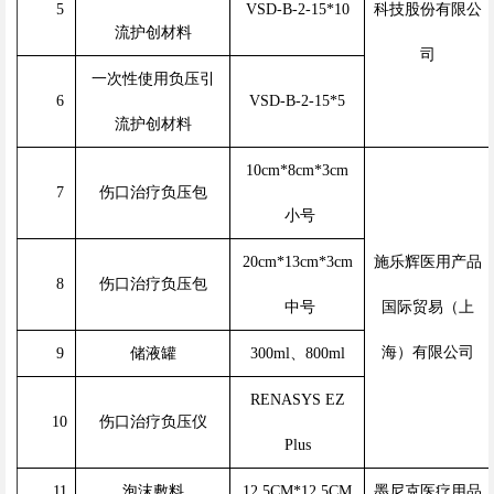
5
VSD-B-2-15*10
科技股份有限公
流护创材料
司
一次性使用负压引
6
VSD-B-2-15*5
流护创材料
10cm*8cm*3cm
7
伤口治疗负压包
小号
20cm*13cm*3cm
施乐辉医用产品
8
伤口治疗负压包
中号
国际贸易（上
海）有限公司
9
储液罐
300ml、800ml
RENASYS EZ
1
0
伤口治疗负压仪
Plus
1
1
泡沫敷料
12.5CM*12.5CM
墨尼克医疗用品