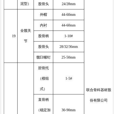
泥型）
股骨头
24/28mm
外帽
44-60mm
内衬
44-60mm
全髋关
19
股骨柄
1-10#
节
股骨头
28/32/36mm
髋臼螺钉
25-50mm
胫骨托
（模组
1-5#
式）
联合骨科器材股
直骨柄
份有限公司
（稳定加
30-90mm