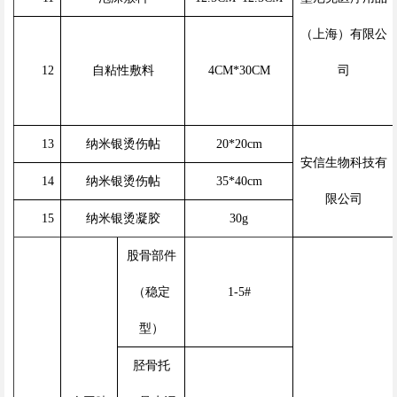
（上海）有限公
1
2
自粘性敷料
4CM*30CM
司
1
3
纳米银烫伤帖
20*20cm
安信生物科技有
1
4
纳米银烫伤帖
35*40cm
限公司
1
5
纳米银烫凝胶
30g
股骨部件
（稳定
1-5#
型）
胫骨托