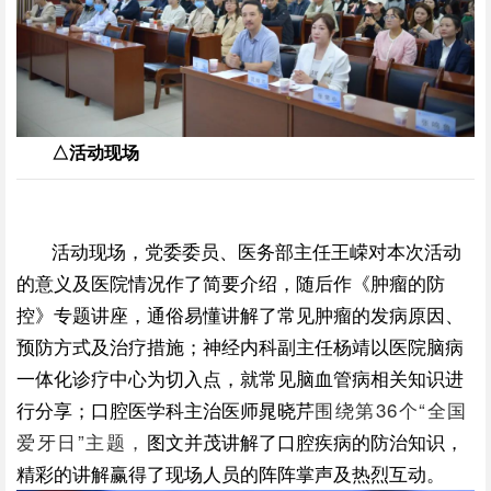
△活动现场
活动
现场，党委委员、医务部主任王嵘对本次活动
的意义及医院情况作了简要介绍，随后作《肿瘤的防
控》专题讲座，通俗易懂讲解了常见肿瘤的发病原因、
预防方式及治疗措施
；神经内科副主任杨靖以医院脑病
一体化诊疗中心为切入点，就常见脑血管病相关知识进
行分享；口腔医学科主治医师晁
晓芹
围绕第36个“全国
爱牙日”主题，
图文并茂讲解了口腔疾病的防治知识，
精彩的讲解赢得了现场人员的阵阵掌声及热烈互动。