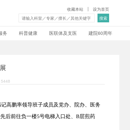
收藏本站
设为首页
搜索
服务
科普健康
医联体及支医
建院60周年
展
5448
委书记高鹏率领导班子成员及党办、院办、医务
先后前往负一楼5号电梯入口处、B层煎药