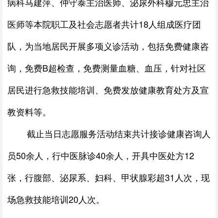
病科马建萍、仲守泰主治医师、泌尿外科穆元忠主治
医师等本院职工及社会志愿者共计
18
人组成医疗团
队，为当地居民开展多项义诊活动，包括免费健康咨
询，免费
B
超检查，免费测量血糖、血压，针对社区
居民进行急救技能培训、免费发放健康教育处方及宣
教资料等。
截止当日志愿服务活动结束共计接诊健康咨询人
员
50
余人，行中医脉诊
40
余人，开具中医处方
12
张，行腹部、泌尿系、妇科、甲状腺彩超
31
人次，现
场急救技能培训
20
人次。