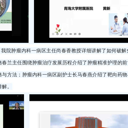
、我院肿瘤内科一病区主任尚春香教授详细讲解了如何破解
骆春兰主任围绕肿瘤治疗发展历程介绍了肿瘤精准护理的前
路与方法；肿瘤内科一病区副护士长马春燕介绍了靶向药物
讲解。